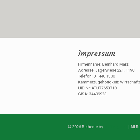
Impressum
Firmenname: Bernhard März
Adresse: Jägerwiese 221, 1190
Telefon: 01 440 1300
Kammerzugehörigkeit: Wirtschaf
UID Nr: ATU77653718
GISA: 34409923
© 2026 Betheme by
Muffin group
| All 